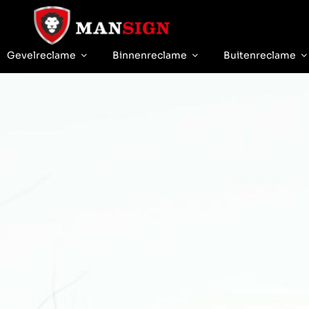
Ga
naar
inhoud
Gevelreclame
Binnenreclame
Buitenreclame